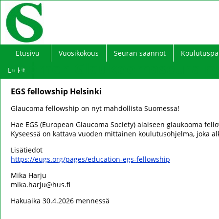
Etusivu
Vuosikokous
Seuran säännöt
Koulutuspä
Suomen Glaukoomaseura ry 
Linkit
EGS fellowship Helsinki
Glaucoma fellowship on nyt mahdollista Suomessa!
Hae EGS (European Glaucoma Society) alaiseen glaukooma fell
Kyseessä on kattava vuoden mittainen koulutusohjelma, joka al
Lisätiedot
https://eugs.org/pages/education-egs-fellowship
Mika Harju
mika.harju@hus.fi
Hakuaika 30.4.2026 mennessä