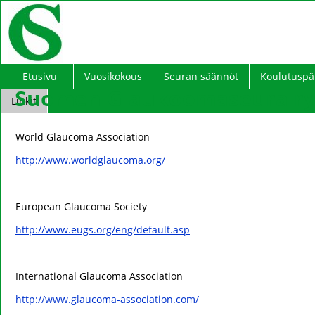
Etusivu
Vuosikokous
Seuran säännöt
Koulutuspä
Suomen Glaukoomaseura ry 
Linkit
World Glaucoma Association
http://www.worldglaucoma.org/
European Glaucoma Society
http://www.eugs.org/eng/default.asp
International Glaucoma Association
http://www.glaucoma-association.com/