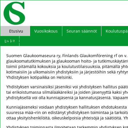
Etusivu
Vuosikokous
Seuran säännöt
Koulutuspä
Suomen Glaukoomaseura ry 
Linkit
Suomen Glaukoomaseura ry, Finlands Glaukomförening rf on v. 1
glaukoomatutkimuksen ja glaukooman hoito- ja tutkimuskäytänt
toimii pitämällä kokouksia ja koulutustilaisuuksia, pitämällä yh
kotimaisiin ja ulkomaisiin yhdistyksiin ja järjestöihin sekä ryht
Yhdistyksen kotipaikka on Helsinki.
Yhdistyksen varsinaisiksi jäseniksi voi yhdistyksen hallitus päätö
tai erikoistumassa silmälääkäreiksi ja joiden jäsenyyttä kaksi yh
yhdistyksellä voi olla kunniajäseniä ja kannatusjäseniä. Vapaa
Kunniajäseneksi voidaan yhdistyksen hallituksen ehdotuksesta v
suuressa mää¬rin on edistänyt yhdistyksen toimintaa ja tarkoi
ottaa yksityishenkilöitä, oikeuskelpoisia yhteisöjä ja säätiöitä. Y
Yhdistyksen toiminnasta ilmoitetaan tarkemmin yhdistyksen kotisivu